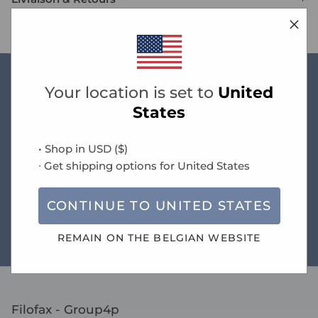
Your location is set to
United
Nouveautés
States
• Shop in
USD
(
$
)
Livraison standard gratuite sur le Benelux dès
∙ Get shipping options for
United States
50 € de commande.
CONTINUE TO
UNITED STATES
REMAIN ON THE
BELGIAN
WEBSITE
Guide des tailles
Filofax - Group4p